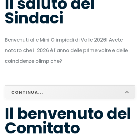
Il saluto dei
ALLASIA
02:03
PEROSA ARGENTINA
2EM
Sindaci
122
GIACOMO
GALVAN
02:07
PINASCA
2EF
161
ANNA
Benvenuti alle Mini Olimpiadi di Valle 2026! Avete
notato che il 2026 è l'anno delle prime volte e delle
YASNYSKYY
01:59
NON RESIDENTE
3EM
257
coincidenze olimpiche?
MARKO
PUNTEA DELIA
02:12
PEROSA ARGENTINA
3EF
273
BOERI
CONTINUA...
02:52
PRAGELATO
4EM
310
RICCARDO
Il benvenuto del
MONDON
Comitato
03:07
PEROSA ARGENTINA
4EF
375
MARIN GAIA
CHARRIER