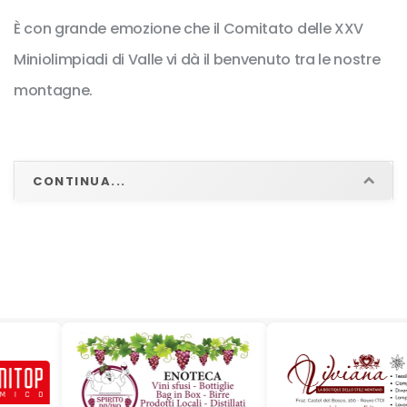
02:37
PINASCA
5EM
439
È con grande emozione che il Comitato delle XXV
PIETRO
Miniolimpiadi di Valle vi dà il benvenuto tra le nostre
BREUZA
02:54
PORTE
5EF
montagne.
483
GIULIA
RIBET PIETRO
03:12
VILLAR PEROSA
1MM
504
MAZZERO
CONTINUA...
03:08
SAN GERMANO CHISONE
1MF
580
TERESA
RESSENT
03:37
ROURE
2MM
632
MATHIAS
DALLA
COSTA
03:22
VILLAR PEROSA
2MF
637
MATILDE