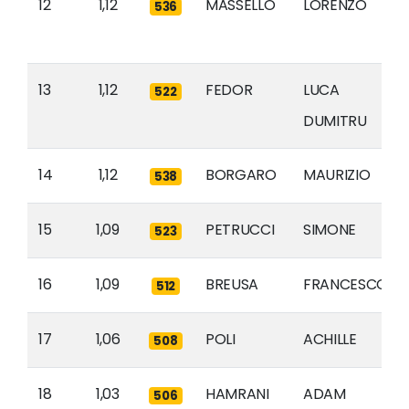
12
1,12
MASSELLO
LORENZO
536
13
1,12
FEDOR
LUCA
522
DUMITRU
14
1,12
BORGARO
MAURIZIO
538
15
1,09
PETRUCCI
SIMONE
523
16
1,09
BREUSA
FRANCESCO
512
17
1,06
POLI
ACHILLE
508
18
1,03
HAMRANI
ADAM
506