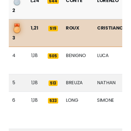
1,24
CONTE
LORENZO
544
2
1,21
ROUX
CRISTIANO
519
3
4
1,18
BENIGNO
LUCA
505
5
1,18
BREUZA
NATHAN
513
6
1,18
LONG
SIMONE
533