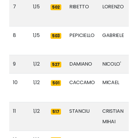
7
1,15
RIBETTO
LORENZO
502
8
1,15
PEPICIELLO
GABRIELE
503
9
1,12
DAMIANO
NICOLO'
527
10
1,12
CACCAMO
MICAEL
501
11
1,12
STANCIU
CRISTIAN
517
MIHAI