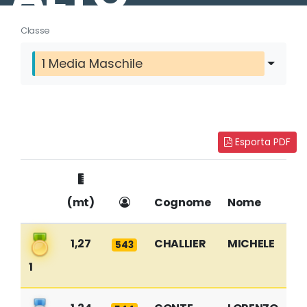
Classe
1 Media Maschile
Esporta PDF
(mt)
Cognome
Nome
1,27
CHALLIER
MICHELE
543
1