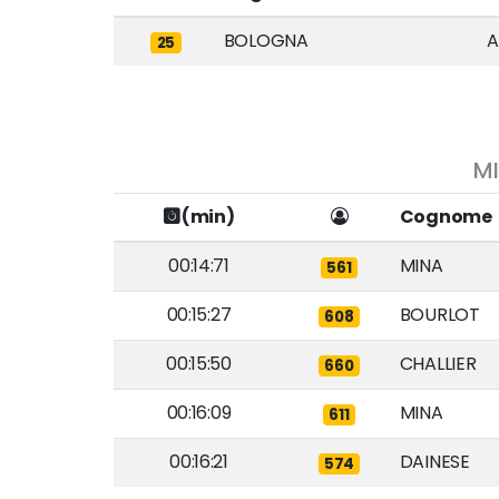
BOLOGNA
A
25
MI
(min)
Cognome
00:14:71
MINA
561
00:15:27
BOURLOT
608
00:15:50
CHALLIER
660
00:16:09
MINA
611
00:16:21
DAINESE
574