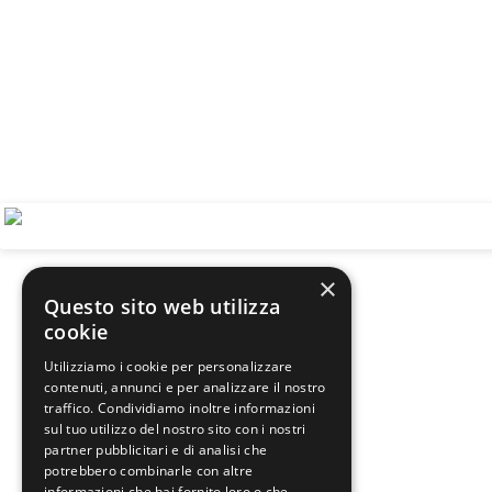
×
Questo sito web utilizza
cookie
Utilizziamo i cookie per personalizzare
contenuti, annunci e per analizzare il nostro
traffico. Condividiamo inoltre informazioni
sul tuo utilizzo del nostro sito con i nostri
partner pubblicitari e di analisi che
potrebbero combinarle con altre
informazioni che hai fornito loro o che