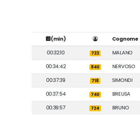
(min)
Cognome
00:32:10
MALANO
733
00:34:42
NERVOSO
840
00:37:39
SIMONDI
718
00:37:54
BREUSA
740
00:39:57
BRUNO
724