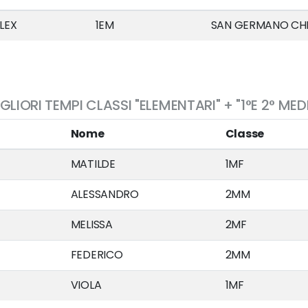
LEX
1EM
SAN GERMANO CH
GLIORI TEMPI CLASSI "ELEMENTARI" + "1°E 2° MED
Nome
Classe
MATILDE
1MF
ALESSANDRO
2MM
MELISSA
2MF
FEDERICO
2MM
VIOLA
1MF