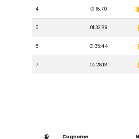
4
01:18:70
5
01:32:89
6
01:35:44
7
02:28:18
Cognome