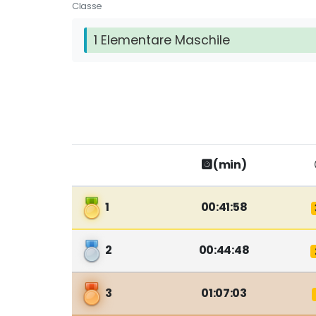
Classe
1 Elementare Maschile
(min)
1
00:41:58
2
00:44:48
3
01:07:03