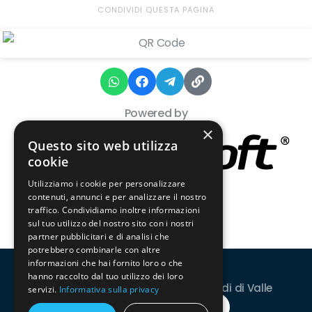
CONDIVIDI QUESTA PAGINA
Powered by
×
Questo sito web utilizza
cookie
Utilizziamo i cookie per personalizzare
contenuti, annunci e per analizzare il nostro
traffico. Condividiamo inoltre informazioni
sul tuo utilizzo del nostro sito con i nostri
partner pubblicitari e di analisi che
potrebbero combinarle con altre
informazioni che hai fornito loro o che
hanno raccolto dal tuo utilizzo dei loro
© Copyright 2026 XXV Mini Olimpiadi di Valle
servizi.
Informativa sulla privacy