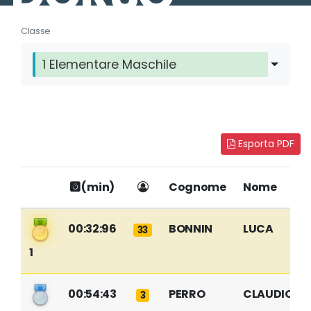
Classe
1 Elementare Maschile
Esporta PDF
(min)
Cognome
Nome
00:32:96
BONNIN
LUCA
33
1
00:54:43
PERRO
CLAUDIO
3