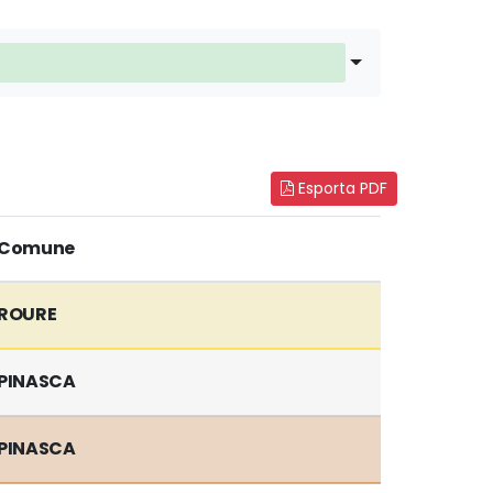
Esporta PDF
Comune
ROURE
PINASCA
PINASCA