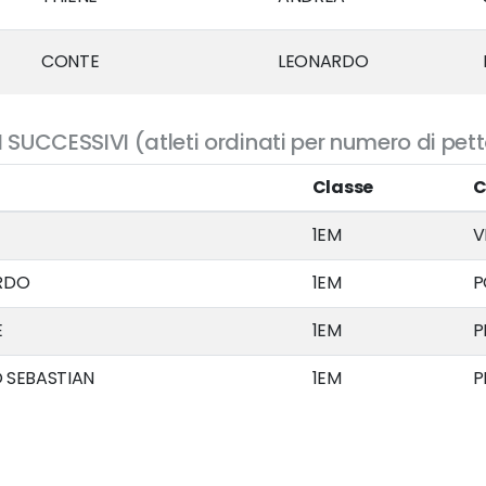
CONTE
LEONARDO
 SUCCESSIVI (atleti ordinati per numero di pet
Classe
C
1EM
V
RDO
1EM
P
E
1EM
P
 SEBASTIAN
1EM
P