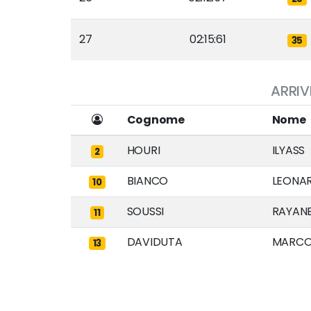
27
02:15:61
35
ARRIVI
Cognome
Nome
HOURI
ILYASS
2
BIANCO
LEONA
10
SOUSSI
RAYAN
11
DAVIDUTA
MARCO
13