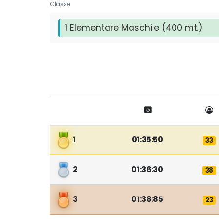
Classe
1 Elementare Maschile (400 mt.)
1
01:35:50
33
2
01:36:30
38
3
01:38:85
23