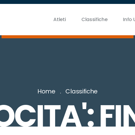
Atleti
Classifiche
Info U
Home
Classifiche
OCITA': FI