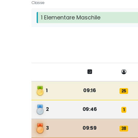
Classe
1 Elementare Maschile
1
09:16
25
2
09:46
1
3
09:59
38