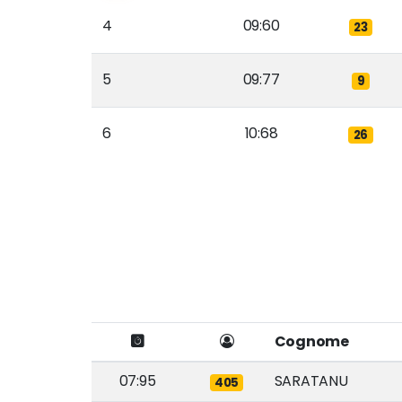
4
09:60
23
5
09:77
9
6
10:68
26
Cognome
07:95
SARATANU
405