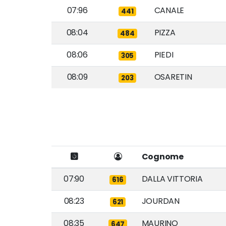
07:96
CANALE
441
08:04
PIZZA
484
08:06
PIEDI
305
08:09
OSARETIN
203
Cognome
07:90
DALLA VITTORIA
616
08:23
JOURDAN
621
08:35
MAURINO
647