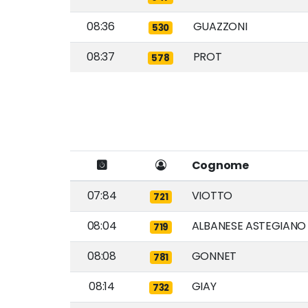
08:36
GUAZZONI
530
08:37
PROT
578
Cognome
07:84
VIOTTO
721
08:04
ALBANESE ASTEGIANO
719
08:08
GONNET
781
08:14
GIAY
732