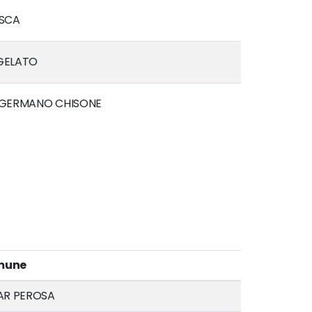
ASCA
GELATO
 GERMANO CHISONE
mune
LAR PEROSA