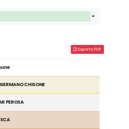
Esporta PDF
une
 GERMANO CHISONE
AR PEROSA
ASCA